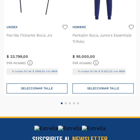
UNISEX
HOMBRE
Parrilla Flotante Boca Jrs
Pantalón Boca Juniors Essentials
Trifolio
$
23
.
799
,
00
$
95
.
000
,
00
(IVA incluido)
(IVA incluido)
6
cuotas S/I de
$
3966
,
50
con BBVA
6
cuotas S/I de
$
15
.
833
,
33
con BBVA
SELECCIONAR TALLE
SELECCIONAR TALLE
SUSCRIBITE AL
NEWSLETTER