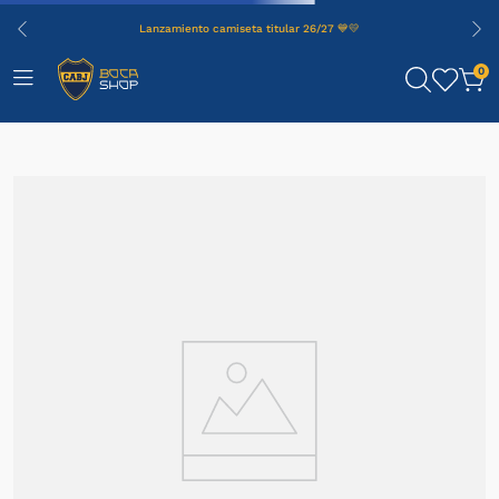
Lanzamiento camiseta titular 26/27 💙💛
0