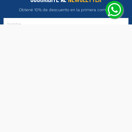
Obtené 10% de descuento en la primera compra.
ENVIAR
Términos y Condiciones
He leído y estoy de acuerdo con
y con la
Política de Privacidad
.
PRODUCTOS
INSTITUCIONAL
LEGALES