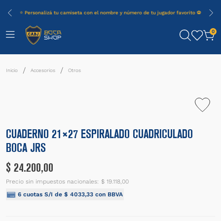
⭐ Personalizá tu camiseta con el nombre y número de tu jugador favorito ⚽
0
Accesorios
Otros
CUADERNO 21×27 ESPIRALADO CUADRICULADO
BOCA JRS
$
24
.
200
,
00
Precio sin impuestos nacionales:
$ 19.118,00
6
cuotas S/I de
$
4033
,
33
con BBVA