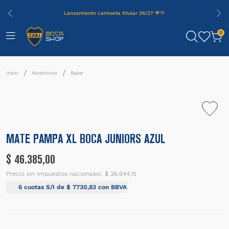
Lanzamiento camiseta titular 26/27 💙💛
0
Accesorios
Bazar
MATE PAMPA XL BOCA JUNIORS AZUL
$
46
.
385
,
00
Precio sin impuestos nacionales:
$ 36.644,15
6
cuotas S/I de
$
7730
,
83
con BBVA