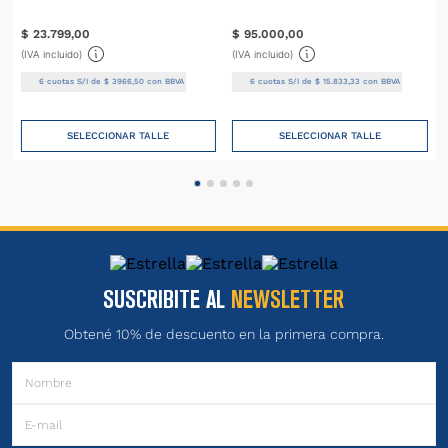
$
23
.
799
,
00
$
95
.
000
,
00
(IVA incluido)
(IVA incluido)
6
cuotas S/I de
$
3966
,
50
con BBVA
6
cuotas S/I de
$
15
.
833
,
33
con BBVA
SELECCIONAR TALLE
SELECCIONAR TALLE
SUSCRIBITE AL
NEWSLETTER
Obtené 10% de descuento en la primera compra.