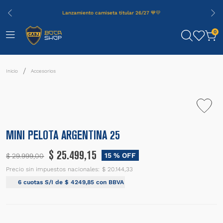
Lanzamiento camiseta titular 26/27 💙💛
0
Accesorios
MINI PELOTA ARGENTINA 25
$
25
.
499
,
15
15 %
OFF
$
29
.
999
,
00
Precio sin impuestos nacionales:
$ 20.144,33
6
cuotas S/I de
$
4249
,
85
con BBVA