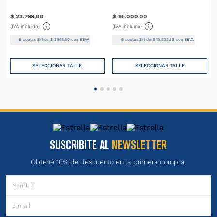
$
23
.
799
,
00
$
95
.
000
,
00
(IVA incluido)
(IVA incluido)
6
cuotas S/I de
$
3966
,
50
con BBVA
6
cuotas S/I de
$
15
.
833
,
33
con BBVA
SELECCIONAR TALLE
SELECCIONAR TALLE
SUSCRIBITE AL
NEWSLETTER
Obtené 10% de descuento en la primera compra.