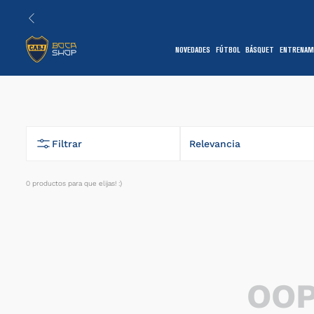
NOVEDADES
FÚTBOL
BÁSQUET
ENTRENAM
1
Filtrar
Relevancia
0
productos
7
OOP
1