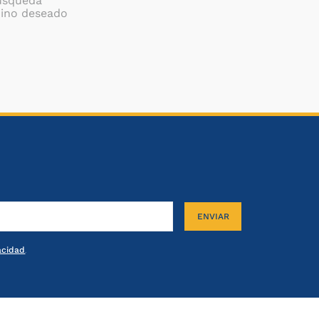
búsqueda
mino deseado
ENVIAR
vacidad
.