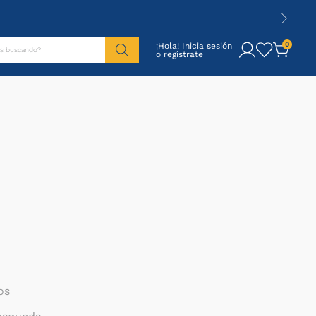
tás buscando?
0
¡Hola! Inicia sesión
os