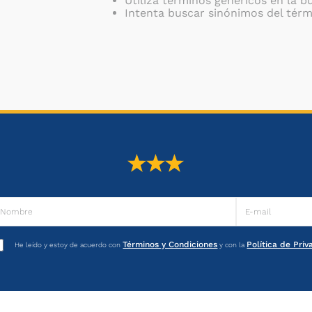
Utiliza términos genéricos en la 
Intenta buscar sinónimos del tér
Términos y Condiciones
Política de Pri
He leído y estoy de acuerdo con
y con la