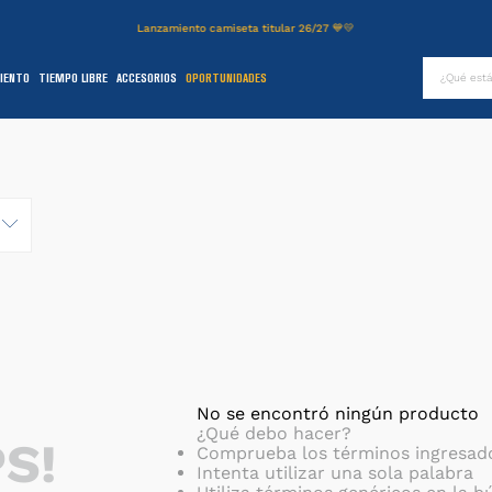
Lanzamiento camiseta titular 26/27 💙💛
¿Qué es
IENTO
TIEMPO LIBRE
ACCESORIOS
OPORTUNIDADES
TÉRMINOS MÁS BUSCADOS
.
authentic
2
.
entrenamiento
3
.
stadium
4
.
campera
5
.
camiseta
6
.
básquet
.
pantalon
8
.
short
No se encontró ningún producto
¿Qué debo hacer?
S!
9
.
niños
Comprueba los términos ingresad
Intenta utilizar una sola palabra
0
.
buzo