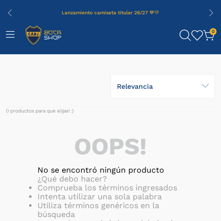
Lanzamiento camiseta titular 26/27 💙💛
0
Relevancia
0
productos
OOPS!
No se encontró ningún producto
¿Qué debo hacer?
Comprueba los términos ingresados
Intenta utilizar una sola palabra
Utiliza términos genéricos en la
búsqueda