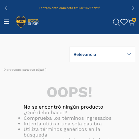
Lanzamiento camiseta titular 26/27 💙💛
0
Relevancia
0
productos
OOPS!
No se encontró ningún producto
¿Qué debo hacer?
Comprueba los términos ingresados
Intenta utilizar una sola palabra
Utiliza términos genéricos en la
búsqueda