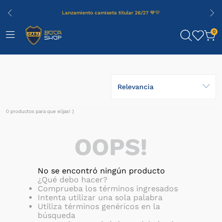
Lanzamiento camiseta titular 26/27 💙💛
0
Relevancia
0
productos
OOPS!
No se encontró ningún producto
¿Qué debo hacer?
Comprueba los términos ingresados
Intenta utilizar una sola palabra
Utiliza términos genéricos en la
búsqueda