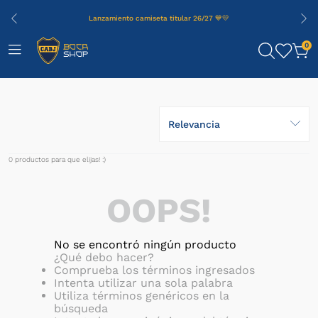
Lanzamiento camiseta titular 26/27 💙💛
0
Relevancia
0
productos
OOPS!
No se encontró ningún producto
¿Qué debo hacer?
Comprueba los términos ingresados
Intenta utilizar una sola palabra
Utiliza términos genéricos en la
búsqueda