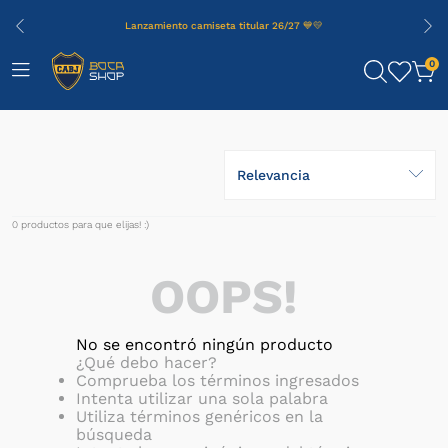
Lanzamiento camiseta titular 26/27 💙💛
0
Relevancia
0
productos
OOPS!
No se encontró ningún producto
¿Qué debo hacer?
Comprueba los términos ingresados
Intenta utilizar una sola palabra
Utiliza términos genéricos en la
búsqueda