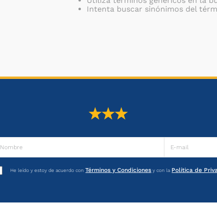
Utiliza términos genéricos en la 
Intenta buscar sinónimos del tér
Términos y Condiciones
Política de Pri
He leído y estoy de acuerdo con
y con la