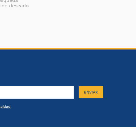
búsqueda
mino deseado
ENVIAR
vacidad
.