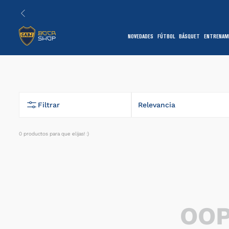
NOVEDADES
FÚTBOL
BÁSQUET
ENTRENAM
1
Filtrar
Relevancia
0
productos
7
OOP
1