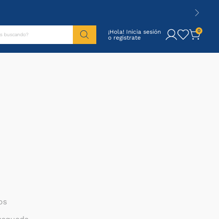
tás buscando?
0
¡Hola! Inicia sesión
os