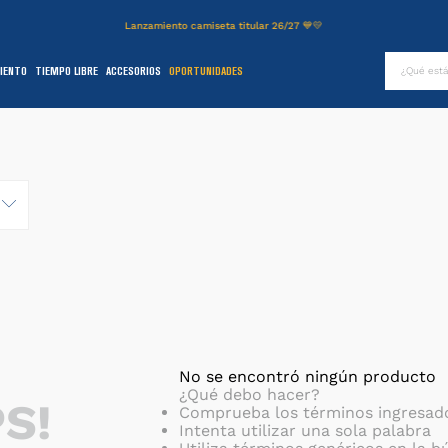
Lanzamiento camiseta titular 26/27 💙💛
¿Qué es
IENTO
TIEMPO LIBRE
ACCESORIOS
OPORTUNIDADES
TÉRMINOS MÁS BUSCADOS
.
authentic
2
.
entrenamiento
3
.
stadium
4
.
campera
5
.
camiseta
6
.
básquet
.
pantalon
8
.
short
No se encontró ningún producto
¿Qué debo hacer?
S!
9
.
niños
Comprueba los términos ingresad
Intenta utilizar una sola palabra
0
.
buzo