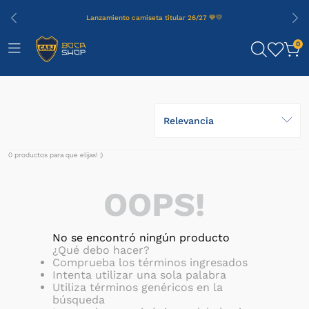
Lanzamiento camiseta titular 26/27 💙💛
0
Relevancia
0
productos
OOPS!
No se encontró ningún producto
¿Qué debo hacer?
Comprueba los términos ingresados
Intenta utilizar una sola palabra
Utiliza términos genéricos en la
búsqueda