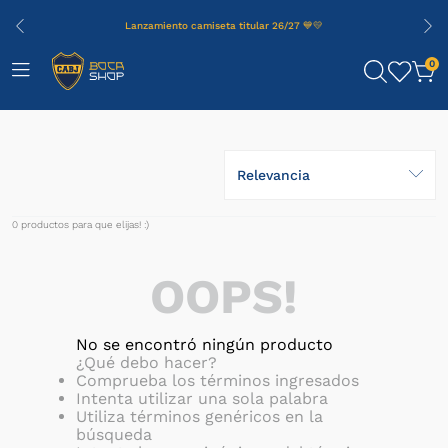
Lanzamiento camiseta titular 26/27 💙💛
0
Relevancia
0
productos
OOPS!
No se encontró ningún producto
¿Qué debo hacer?
Comprueba los términos ingresados
Intenta utilizar una sola palabra
Utiliza términos genéricos en la
búsqueda