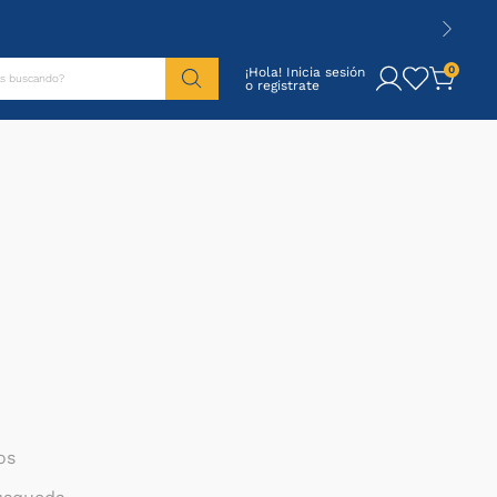
tás buscando?
0
¡Hola! Inicia sesión
os