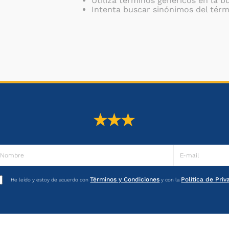
Utiliza términos genéricos en la 
Intenta buscar sinónimos del tér
Términos y Condiciones
Política de Pri
He leído y estoy de acuerdo con
y con la