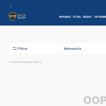
NOVEDADES
FÚTBOL
BÁSQUET
ENTRENAM
1
Filtrar
Relevancia
0
productos
7
OOP
1