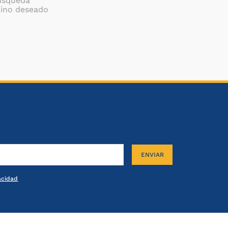
búsqueda
mino deseado
ENVIAR
vacidad
.