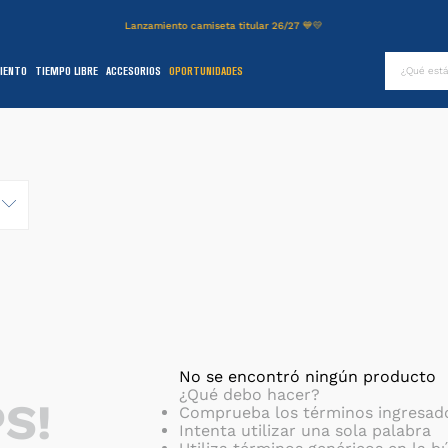
Lanzamiento camiseta titular 26/27 💙💛
¿Qué es
IENTO
TIEMPO LIBRE
ACCESORIOS
OPORTUNIDADES
TÉRMINOS MÁS BUSCADOS
.
authentic
2
.
entrenamiento
3
.
stadium
4
.
campera
5
.
camiseta
6
.
básquet
.
pantalon
8
.
short
No se encontró ningún producto
¿Qué debo hacer?
S!
9
.
niños
Comprueba los términos ingresad
Intenta utilizar una sola palabra
0
.
buzo