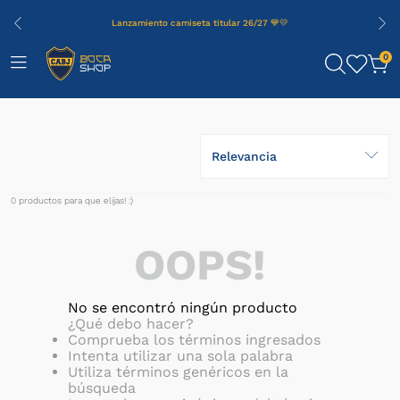
Lanzamiento camiseta titular 26/27 💙💛
0
Relevancia
0
productos
OOPS!
No se encontró ningún producto
¿Qué debo hacer?
Comprueba los términos ingresados
Intenta utilizar una sola palabra
Utiliza términos genéricos en la
búsqueda