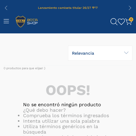
Lanzamiento camiseta titular 26/27 💙💛
0
Relevancia
0
productos
OOPS!
No se encontró ningún producto
¿Qué debo hacer?
Comprueba los términos ingresados
Intenta utilizar una sola palabra
Utiliza términos genéricos en la
búsqueda