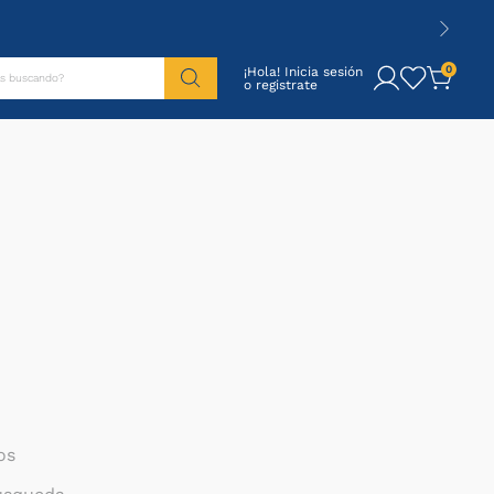
tás buscando?
0
¡Hola! Inicia sesión
os