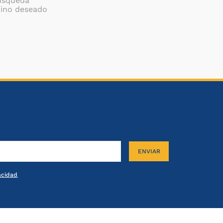
búsqueda
mino deseado
ENVIAR
vacidad
.