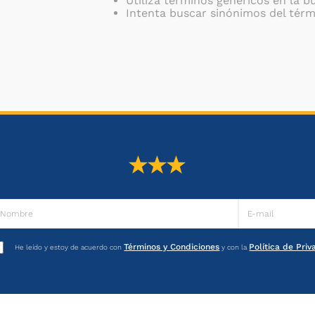
Utiliza términos genéricos en la 
Intenta buscar sinónimos del tér
Términos y Condiciones
Política de Pri
He leído y estoy de acuerdo con
y con la