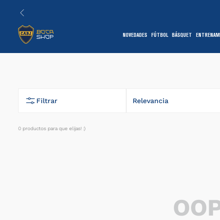
NOVEDADES
FÚTBOL
BÁSQUET
ENTRENAM
1
Filtrar
Relevancia
0
productos
7
OOP
1