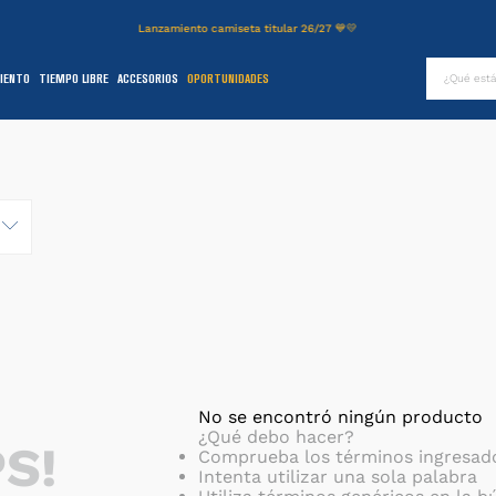
Lanzamiento camiseta titular 26/27 💙💛
¿Qué es
IENTO
TIEMPO LIBRE
ACCESORIOS
OPORTUNIDADES
TÉRMINOS MÁS BUSCADOS
.
authentic
2
.
entrenamiento
3
.
camiseta
4
.
campera
5
.
básquet
6
.
pantalon
.
short
8
.
niños
No se encontró ningún producto
¿Qué debo hacer?
S!
9
.
buzo
Comprueba los términos ingresad
Intenta utilizar una sola palabra
0
.
fútbol