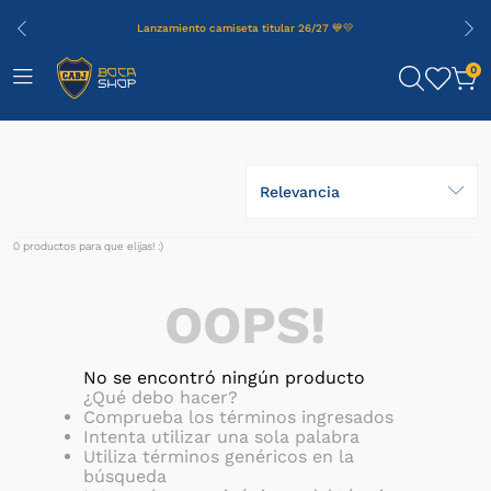
Lanzamiento camiseta titular 26/27 💙💛
0
Relevancia
0
productos
OOPS!
No se encontró ningún producto
¿Qué debo hacer?
Comprueba los términos ingresados
Intenta utilizar una sola palabra
Utiliza términos genéricos en la
búsqueda