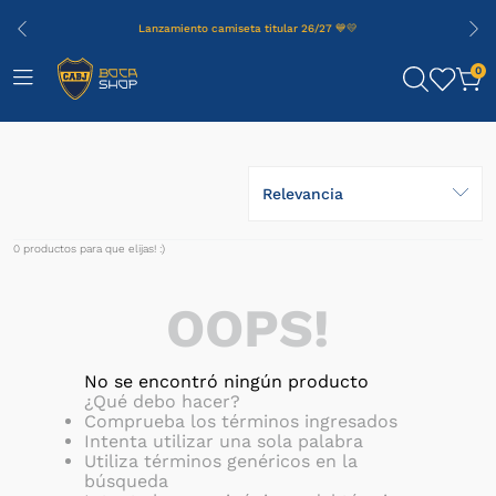
Lanzamiento camiseta titular 26/27 💙💛
0
Relevancia
0
productos
OOPS!
No se encontró ningún producto
¿Qué debo hacer?
Comprueba los términos ingresados
Intenta utilizar una sola palabra
Utiliza términos genéricos en la
búsqueda