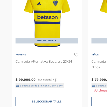
PESONALIZABLE
HOMBRE
NIÑOS
Camiseta Alternativa Boca Jrs 23/24
Camiseta 
Niños
$
99
.
999
,
00
$
79
.
999
,
(IVA incluido)
6
cuotas S/I de
$
16
.
666
,
50
con BBVA
6
cuotas 
¡Últimas
SELECCIONAR TALLE