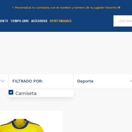
⭐ Personalizá tu camiseta con el nombre y número de tu jugador favorito ⚽
¿Qué es
IENTO
TIEMPO LIBRE
ACCESORIOS
OPORTUNIDADES
TÉRMINOS MÁS BUSCADOS
.
authentic
2
.
entrenamiento
3
.
stadium
4
.
campera
5
.
camiseta
FILTRADO POR:
Deporte
6
.
básquet
Camiseta
Fútbol
.
pantalon
8
.
short
9
.
niños
0
.
buzo