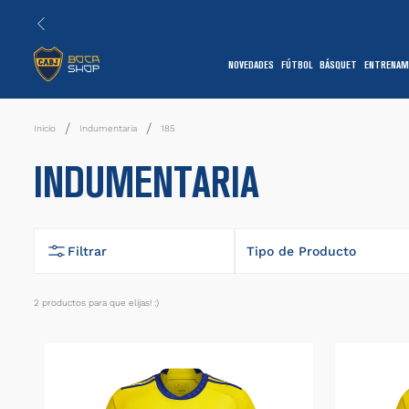
NOVEDADES
FÚTBOL
BÁSQUET
ENTRENAM
1
Indumentaria
185
INDUMENTARIA
Filtrar
Tipo de Producto
Camiseta
2
productos
7
1