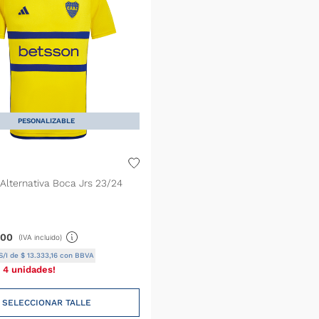
PESONALIZABLE
Alternativa Boca Jrs 23/24
00
(IVA incluido)
S/I de
$
13
.
333
,
16
con BBVA
 4 unidades!
SELECCIONAR TALLE