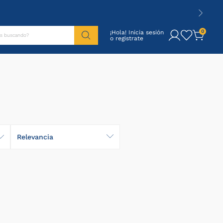
tás buscando?
0
¡Hola! Inicia sesión
Relevancia