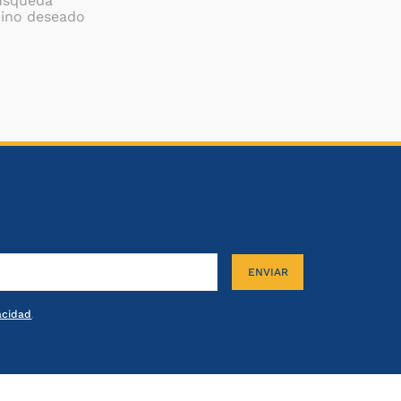
búsqueda
mino deseado
ENVIAR
vacidad
.