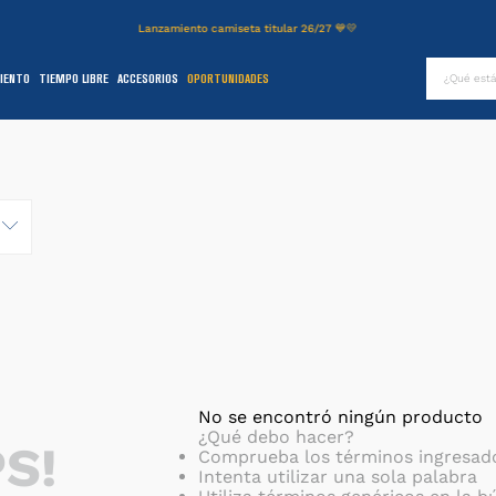
Lanzamiento camiseta titular 26/27 💙💛
¿Qué es
TÉRMINOS MÁS BUSCADOS
IENTO
TIEMPO LIBRE
ACCESORIOS
OPORTUNIDADES
.
authentic
2
.
entrenamiento
3
.
stadium
4
.
camiseta
5
.
campera
6
.
básquet
.
pantalon
8
.
short
9
.
niños
No se encontró ningún producto
¿Qué debo hacer?
S!
0
.
buzo
Comprueba los términos ingresad
Intenta utilizar una sola palabra