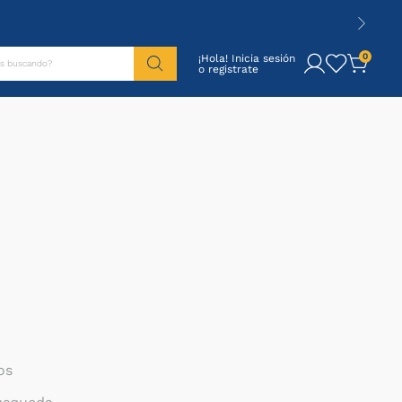
tás buscando?
0
¡Hola! Inicia sesión
os