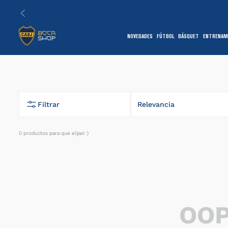
NOVEDADES
FÚTBOL
BÁSQUET
ENTRENAM
1
Filtrar
Relevancia
0
productos
7
OOP
1