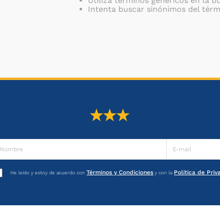
Utiliza términos genéricos en la 
Intenta buscar sinónimos del tér
Términos y Condiciones
Política de Pri
He leído y estoy de acuerdo con
y con la