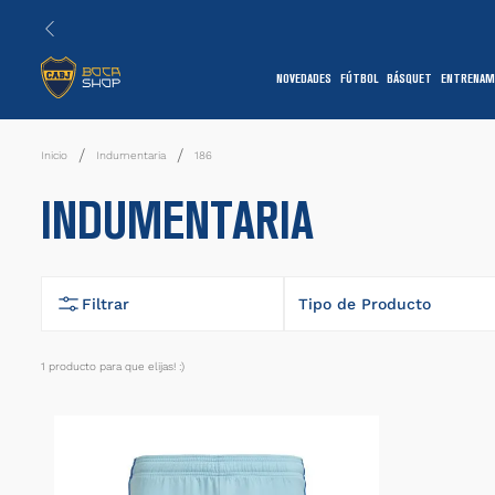
NOVEDADES
FÚTBOL
BÁSQUET
ENTRENAM
1
Indumentaria
186
INDUMENTARIA
Filtrar
Tipo de Producto
Shorts
1
producto
7
1