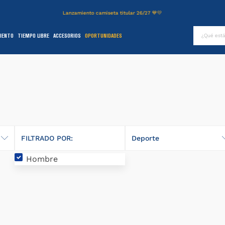
Lanzamiento camiseta titular 26/27 💙💛
¿Qué es
IENTO
TIEMPO LIBRE
ACCESORIOS
OPORTUNIDADES
TÉRMINOS MÁS BUSCADOS
.
authentic
2
.
entrenamiento
3
.
stadium
4
.
camiseta
5
.
campera
FILTRADO POR:
Deporte
6
.
básquet
Hombre
Fútbol
.
pantalon
8
.
short
9
.
niños
0
.
buzo