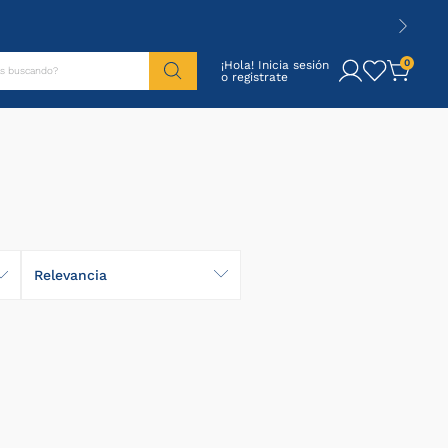
tás buscando?
0
¡Hola! Inicia sesión
Relevancia