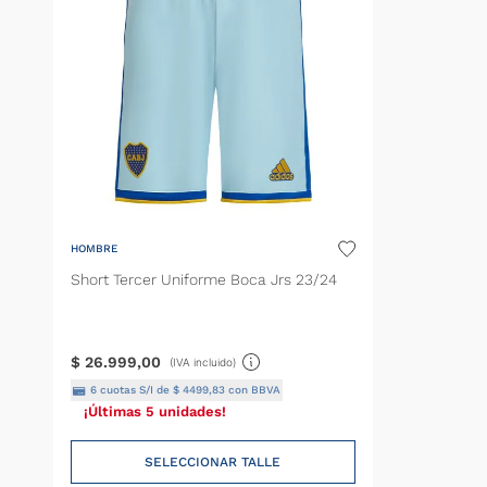
HOMBRE
Short Tercer Uniforme Boca Jrs 23/24
$
26
.
999
,
00
(IVA incluido)
6
cuotas S/I de
$
4499
,
83
con BBVA
¡Últimas 5 unidades!
SELECCIONAR TALLE