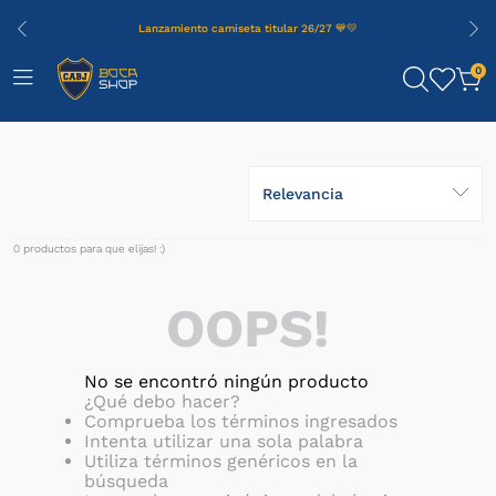
Lanzamiento camiseta titular 26/27 💙💛
0
Relevancia
0
productos
OOPS!
No se encontró ningún producto
¿Qué debo hacer?
Comprueba los términos ingresados
Intenta utilizar una sola palabra
Utiliza términos genéricos en la
búsqueda