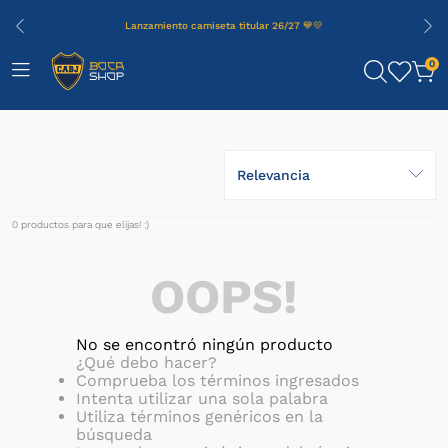
Lanzamiento camiseta titular 26/27 💙💛
0
Relevancia
0
productos
OOPS!
No se encontró ningún producto
¿Qué debo hacer?
Comprueba los términos ingresados
Intenta utilizar una sola palabra
Utiliza términos genéricos en la
búsqueda