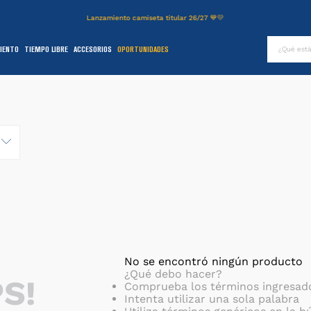
Lanzamiento camiseta titular 26/27 💙💛
¿Qué es
IENTO
TIEMPO LIBRE
ACCESORIOS
OPORTUNIDADES
TÉRMINOS MÁS BUSCADOS
.
authentic
2
.
entrenamiento
3
.
stadium
4
.
campera
5
.
camiseta
6
.
básquet
.
pantalon
8
.
short
No se encontró ningún producto
¿Qué debo hacer?
S!
9
.
niños
Comprueba los términos ingresad
Intenta utilizar una sola palabra
0
.
buzo