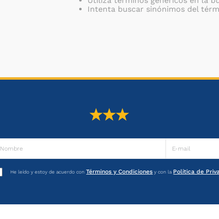
Utiliza términos genéricos en la 
Intenta buscar sinónimos del tér
Términos y Condiciones
Política de Pri
He leído y estoy de acuerdo con
y con la