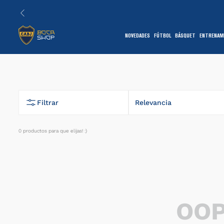
NOVEDADES
FÚTBOL
BÁSQUET
ENTRENAM
1
Filtrar
Relevancia
0
productos
7
OOP
1