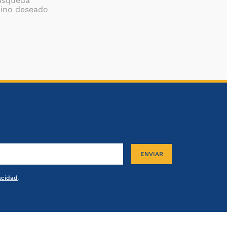
búsqueda
mino deseado
ENVIAR
vacidad
.