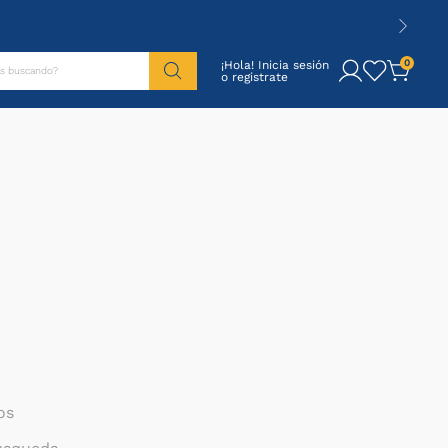
tás buscando?
0
¡Hola! Inicia sesión
os