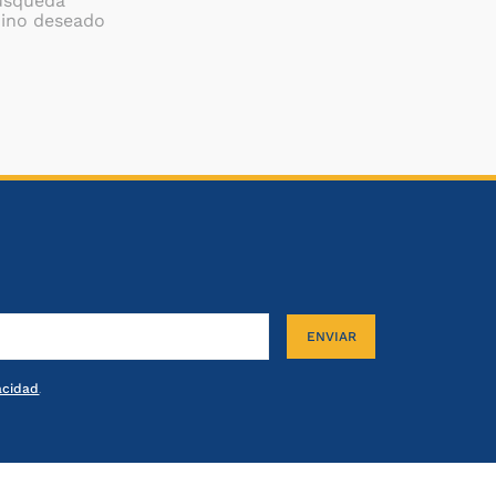
búsqueda
mino deseado
ENVIAR
vacidad
.