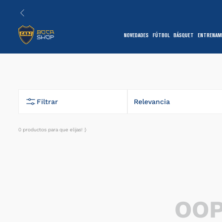
NOVEDADES
FÚTBOL
BÁSQUET
ENTRENAM
1
Filtrar
Relevancia
0
productos
7
OOP
1