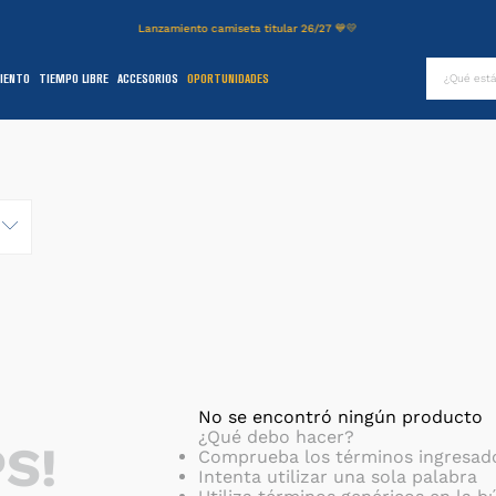
Lanzamiento camiseta titular 26/27 💙💛
¿Qué es
IENTO
TIEMPO LIBRE
ACCESORIOS
OPORTUNIDADES
TÉRMINOS MÁS BUSCADOS
.
authentic
2
.
entrenamiento
3
.
stadium
4
.
camiseta
5
.
campera
6
.
básquet
.
pantalon
8
.
short
No se encontró ningún producto
¿Qué debo hacer?
S!
9
.
niños
Comprueba los términos ingresad
Intenta utilizar una sola palabra
0
.
buzo