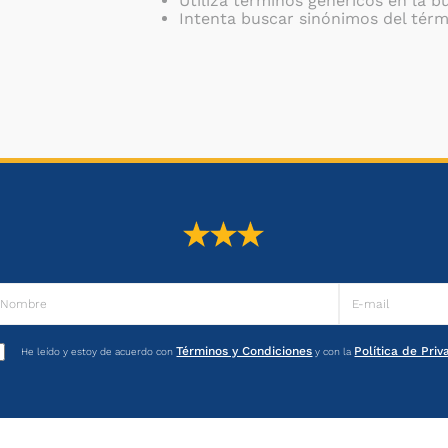
Utiliza términos genéricos en la 
Intenta buscar sinónimos del tér
Términos y Condiciones
Política de Pri
He leído y estoy de acuerdo con
y con la