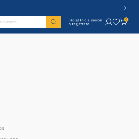
tás buscando?
0
¡Hola! Inicia sesión
os