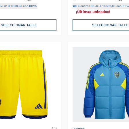
S/I de
$
9999
,
83
con BBVA
6
cuotas S/I de
$
10
.
499
,
83
con BBV
¡Últimas unidades!
SELECCIONAR TALLE
SELECCIONAR TALLE
HOMBRE