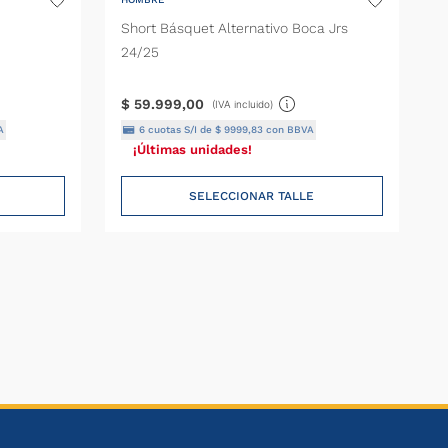
Short Básquet Alternativo Boca Jrs
24/25
$
59
.
999
,
00
(IVA incluido)
A
6
cuotas S/I de
$
9999
,
83
con BBVA
¡Últimas unidades!
SELECCIONAR TALLE