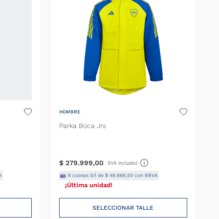
HOMBRE
Parka Boca Jrs
$
279
.
999
,
00
(IVA incluido)
A
6
cuotas S/I de
$
46
.
666
,
50
con BBVA
¡Última unidad!
SELECCIONAR TALLE