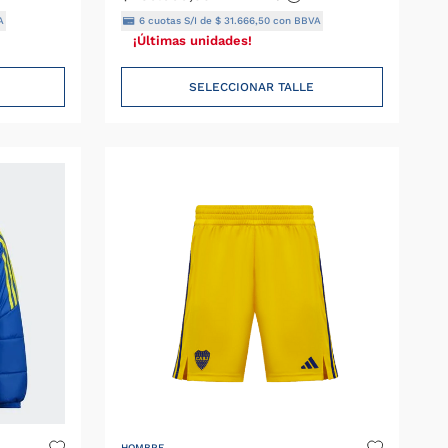
A
6
cuotas S/I de
$
31
.
666
,
50
con BBVA
¡Últimas unidades!
SELECCIONAR TALLE
HOMBRE