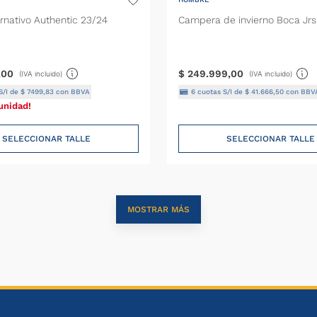
ernativo Authentic 23/24
Campera de invierno Boca Jrs
,
00
$
249
.
999
,
00
(IVA incluido)
(IVA incluido)
S/I de
$
7499
,
83
con BBVA
6
cuotas S/I de
$
41
.
666
,
50
con BBV
unidad!
SELECCIONAR TALLE
SELECCIONAR TALLE
MOSTRAR MÁS