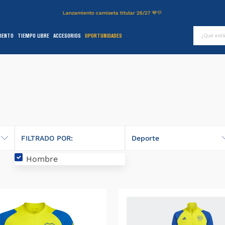
Lanzamiento camiseta titular 26/27 💙💛
¿Qué es
IENTO
TIEMPO LIBRE
ACCESORIOS
OPORTUNIDADES
TÉRMINOS MÁS BUSCADOS
.
authentic
2
.
entrenamiento
3
.
stadium
4
.
camiseta
5
.
campera
FILTRADO POR:
Deporte
6
.
básquet
Hombre
Fútbol
.
pantalon
Básquet
8
.
short
9
.
niños
0
.
buzo