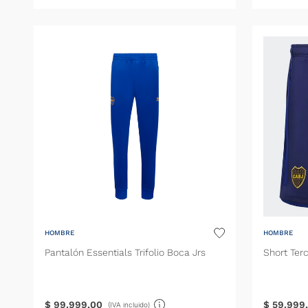
HOMBRE
HOMBRE
Pantalón Essentials Trifolio Boca Jrs
Short Ter
$
99
.
999
,
00
$
59
.
999
,
(IVA incluido)