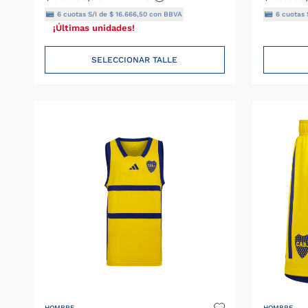
6
cuotas S/I de
$
16
.
666
,
50
con BBVA
6
cuotas 
¡Últimas unidades!
SELECCIONAR TALLE
HOMBRE
HOMBRE