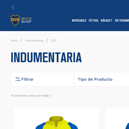
NOVEDADES
FÚTBOL
BÁSQUET
ENTRENAM
1
Indumentaria
225
INDUMENTARIA
Filtrar
Tipo de Producto
Camiseta
14
productos
7
Campera
Conjunto
1