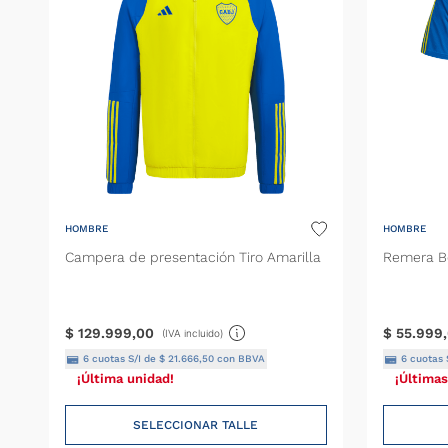
Pantalón
Parka
Remera
Shorts
HOMBRE
HOMBRE
Campera de presentación Tiro Amarilla
Remera B
$
129
.
999
,
00
$
55
.
999
,
(IVA incluido)
6
cuotas S/I de
$
21
.
666
,
50
con BBVA
6
cuotas 
¡Última unidad!
¡Últimas
SELECCIONAR TALLE