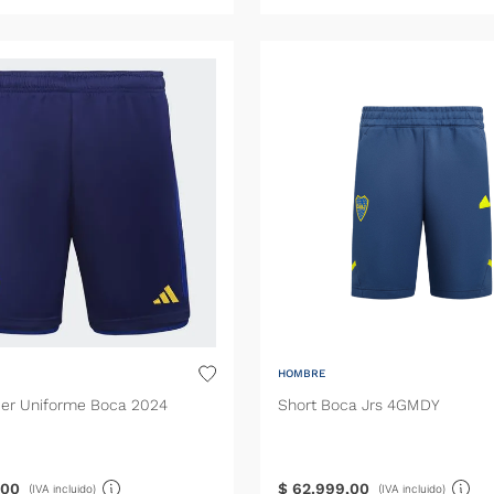
HOMBRE
cer Uniforme Boca 2024
Short Boca Jrs 4GMDY
00
$
62
.
999
,
00
(IVA incluido)
(IVA incluido)