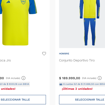
HOMBRE
oca Jrs
Conjunto Deportivo Tiro
00
$
189
.
999
,
00
(IVA incluido)
(IVA incluido)
S/I de
$
9333
,
16
con BBVA
6
cuotas S/I de
$
31
.
666
,
50
con BBV
 unidades!
¡Últimas 2 unidades!
SELECCIONAR TALLE
SELECCIONAR TALLE