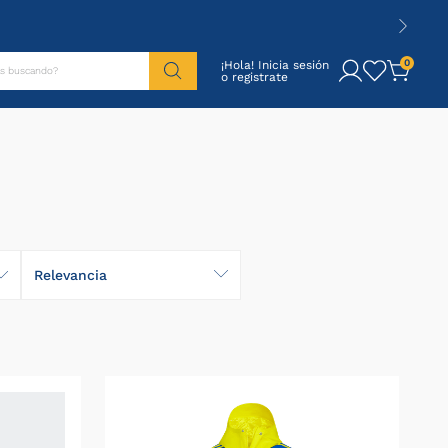
tás buscando?
0
¡Hola! Inicia sesión
Relevancia