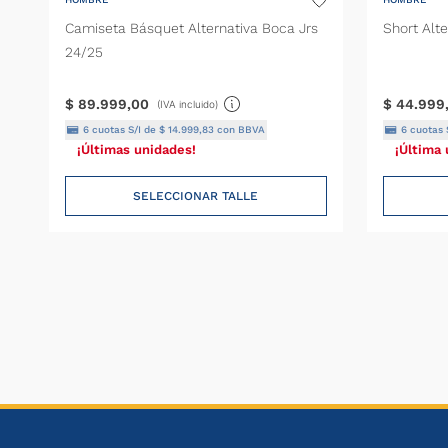
Camiseta Básquet Alternativa Boca Jrs
Short Alt
24/25
$
89
.
999
,
00
$
44
.
999
(IVA incluido)
6
cuotas S/I de
$
14
.
999
,
83
con BBVA
6
cuotas 
¡Últimas unidades!
¡Última 
SELECCIONAR TALLE