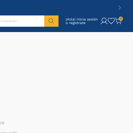
tás buscando?
0
¡Hola! Inicia sesión
os