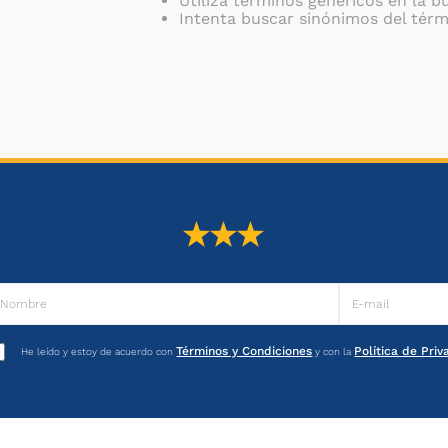
Utiliza términos genéricos en la 
Intenta buscar sinónimos del tér
Términos y Condiciones
Política de Pri
He leído y estoy de acuerdo con
y con la