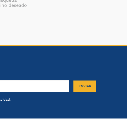
búsqueda
mino deseado
ENVIAR
vacidad
.