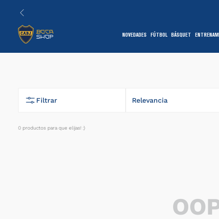
NOVEDADES
FÚTBOL
BÁSQUET
ENTRENAM
1
Filtrar
Relevancia
0
productos
7
OOP
1