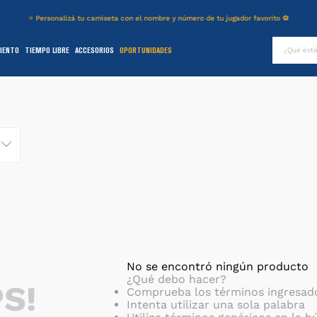
⭐ Personalizá tu camiseta con el nombre y número de tu jugador favorito ⚽
¿Qué es
IENTO
TIEMPO LIBRE
ACCESORIOS
OPORTUNIDADES
TÉRMINOS MÁS BUSCADOS
.
authentic
2
.
entrenamiento
3
.
stadium
4
.
camiseta
5
.
campera
6
.
básquet
.
pantalon
8
.
short
No se encontró ningún producto
¿Qué debo hacer?
S!
9
.
niños
Comprueba los términos ingresad
Intenta utilizar una sola palabra
0
.
buzo