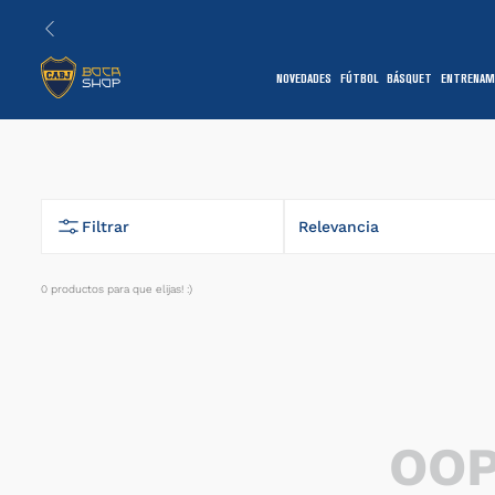
NOVEDADES
FÚTBOL
BÁSQUET
ENTRENAM
1
Filtrar
Relevancia
0
productos
7
OOP
1