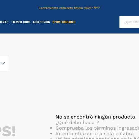
Lanzamiento camiseta titular 26/27 💙💛
¿Qué es
IENTO
TIEMPO LIBRE
ACCESORIOS
OPORTUNIDADES
TÉRMINOS MÁS BUSCADOS
.
authentic
2
.
entrenamiento
3
.
stadium
4
.
camiseta
5
.
campera
6
.
básquet
.
pantalon
8
.
short
No se encontró ningún producto
¿Qué debo hacer?
S!
9
.
niños
Comprueba los términos ingresad
Intenta utilizar una sola palabra
0
.
buzo