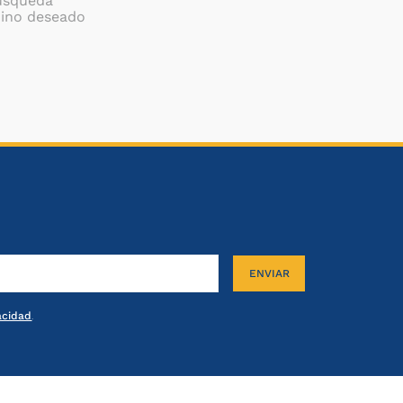
búsqueda
mino deseado
ENVIAR
vacidad
.