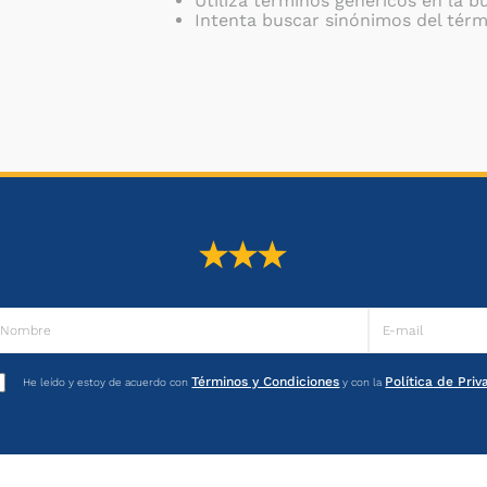
Utiliza términos genéricos en la 
Intenta buscar sinónimos del tér
Términos y Condiciones
Política de Pri
He leído y estoy de acuerdo con
y con la