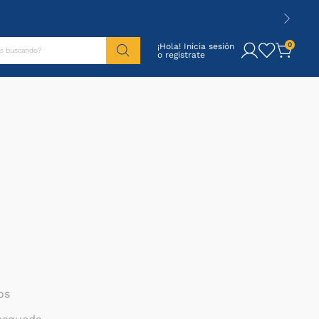
tás buscando?
0
¡Hola! Inicia sesión
os