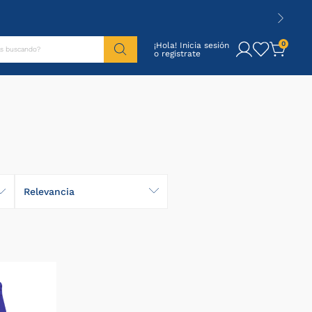
tás buscando?
0
¡Hola! Inicia sesión
Relevancia