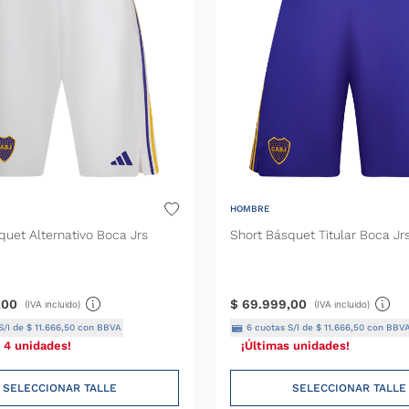
HOMBRE
quet Alternativo Boca Jrs
Short Básquet Titular Boca Jr
,
00
$
69
.
999
,
00
(IVA incluido)
(IVA incluido)
S/I de
$
11
.
666
,
50
con BBVA
6
cuotas S/I de
$
11
.
666
,
50
con BBV
 4 unidades!
¡Últimas unidades!
SELECCIONAR TALLE
SELECCIONAR TALLE