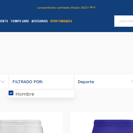
Lanzamiento camiseta titular 26/27 💙💛
¿Qué es
IENTO
TIEMPO LIBRE
ACCESORIOS
OPORTUNIDADES
TÉRMINOS MÁS BUSCADOS
.
authentic
2
.
entrenamiento
3
.
camiseta
4
.
campera
5
.
básquet
FILTRADO POR:
Deporte
6
.
pantalon
Hombre
Básquet
.
short
8
.
niños
9
.
buzo
0
.
fútbol