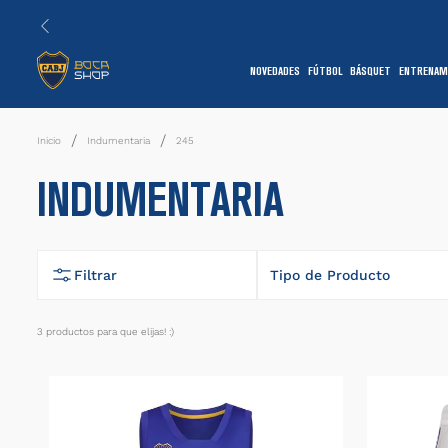
NOVEDADES
FÚTBOL
BÁSQUET
ENTRENAM
1
Indumentaria
245
INDUMENTARIA
Filtrar
Tipo de Producto
Camiseta
3
productos
7
Shorts
1