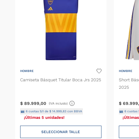
HOMBRE
HOMBRE
Camiseta Básquet Titular Boca Jrs 2025
Short Bás
2025
$
89
.
999
,
00
$
69
.
999
(IVA incluido)
6
cuotas S/I de
$
14
.
999
,
83
con BBVA
6
cuotas 
¡Últimas 5 unidades!
¡Últimas
SELECCIONAR TALLE