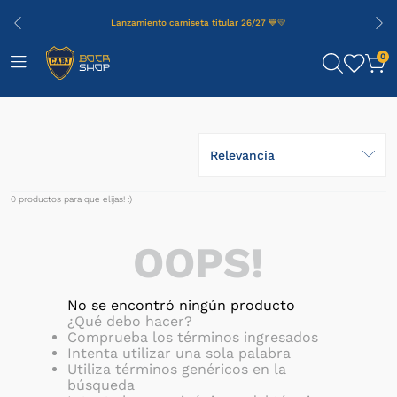
Lanzamiento camiseta titular 26/27 💙💛
0
Relevancia
0
productos
OOPS!
No se encontró ningún producto
¿Qué debo hacer?
Comprueba los términos ingresados
Intenta utilizar una sola palabra
Utiliza términos genéricos en la
búsqueda