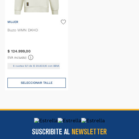
MUJER
Buzo WMN DKHD
$
124
.
999
,
00
(IVA incluido)
6
cuotas S/I de
$
20
.
833
,
16
con BBVA
SELECCIONAR TALLE
SUSCRIBITE AL
NEWSLETTER