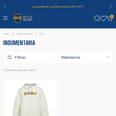
Lanzamiento camiseta titular 26/27 💙💛
0
Indumentaria
250
INDUMENTARIA
Filtrar
Relevancia
1
producto