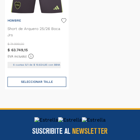
HOMBRE
Short de Arquero 25/26 Boca
Jrs
$
74
.
999
,
00
$
63
.
749
,
15
(IVA incluido)
6
cuotas S/I de
$
10
.
624
,
85
con BBVA
SELECCIONAR TALLE
SUSCRIBITE AL
NEWSLETTER