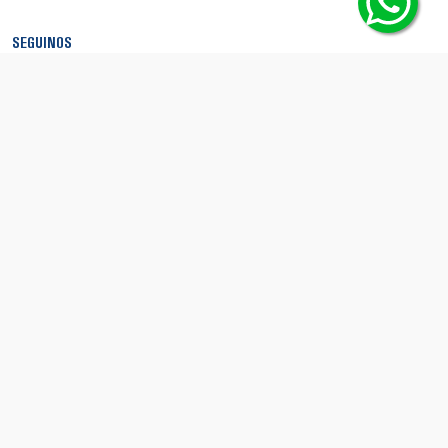
SEGUINOS
MEDIOS DE PAGO
SEGURIDAD
© Copyright 2026 - Boca Shop. Todos los derechos reservados