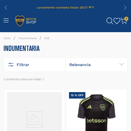
Lanzamiento camiseta titular 26/27 💙💛
0
Indumentaria
258
INDUMENTARIA
Filtrar
Relevancia
3
productos
15 %
OFF