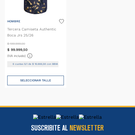
HOMBRE
Tercera Camiseta Authentic
Boca Jrs 25/26
$
199
.
999
,
00
$
99
.
999
,
50
(IVA incluido)
6
cuotas S/I de
$
16
.
666
,
58
con BBVA
SELECCIONAR TALLE
SUSCRIBITE AL
NEWSLETTER