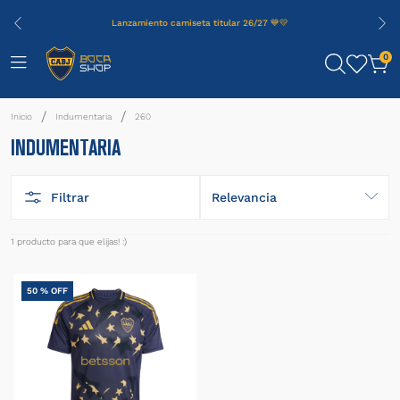
Lanzamiento camiseta titular 26/27 💙💛
0
Indumentaria
260
INDUMENTARIA
Filtrar
Relevancia
1
producto
50 %
OFF