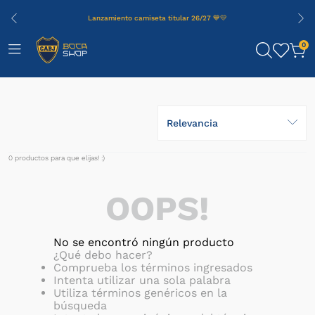
Lanzamiento camiseta titular 26/27 💙💛
0
Relevancia
0
productos
OOPS!
No se encontró ningún producto
¿Qué debo hacer?
Comprueba los términos ingresados
Intenta utilizar una sola palabra
Utiliza términos genéricos en la
búsqueda