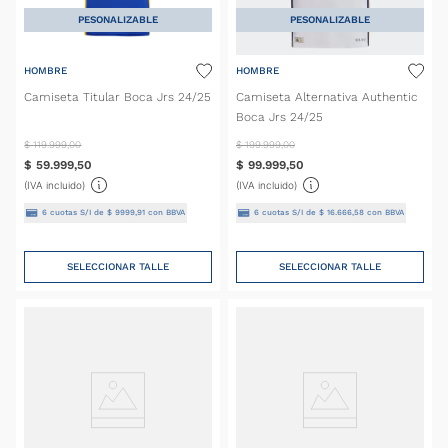
PESONALIZABLE
PESONALIZABLE
HOMBRE
HOMBRE
Camiseta Titular Boca Jrs 24/25
Camiseta Alternativa Authentic
Boca Jrs 24/25
$
119
.
999
,
00
$
199
.
999
,
00
$
59
.
999
,
50
$
99
.
999
,
50
(IVA incluido)
(IVA incluido)
6
cuotas S/I de
$
9999
,
91
con BBVA
6
cuotas S/I de
$
16
.
666
,
58
con BBVA
SELECCIONAR TALLE
SELECCIONAR TALLE