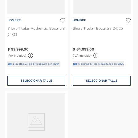
HOMBRE
HOMBRE
Short Titular Authentic Boca Jrs
Short Titular Boca Jrs 24/25
24/25
$
99
.
999
,
00
$
64
.
999
,
00
(IVA incluido)
(IVA incluido)
6
cuotas S/I de
$
16
.
666
,
50
con BBVA
6
cuotas S/I de
$
10
.
833
,
16
con BBVA
SELECCIONAR TALLE
SELECCIONAR TALLE