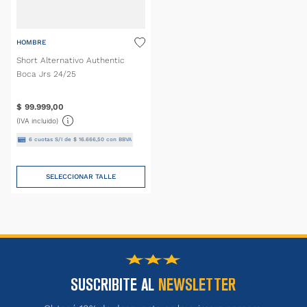
HOMBRE
Short Alternativo Authentic
Boca Jrs 24/25
$
99
.
999
,
00
(IVA incluido)
6
cuotas S/I de
$
16
.
666
,
50
con BBVA
SELECCIONAR TALLE
SUSCRIBITE AL
NEWSLETTER