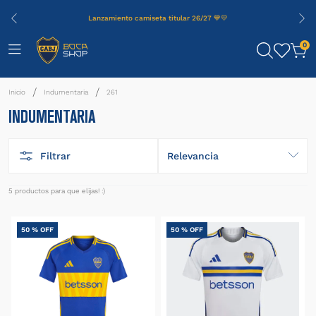
Lanzamiento camiseta titular 26/27 💙💛
0
Indumentaria
261
INDUMENTARIA
Filtrar
Relevancia
5
productos
50 %
OFF
50 %
OFF