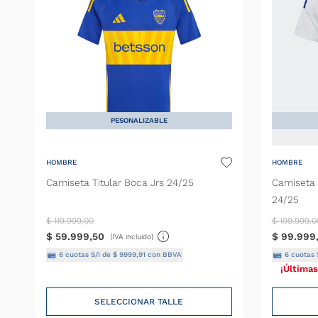
PESONALIZABLE
HOMBRE
HOMBRE
Camiseta Titular Boca Jrs 24/25
Camiseta 
24/25
$
119
.
999
,
00
$
199
.
999
,
0
$
59
.
999
,
50
$
99
.
999
(IVA incluido)
6
cuotas S/I de
$
9999
,
91
con BBVA
6
cuotas 
¡Últimas
SELECCIONAR TALLE