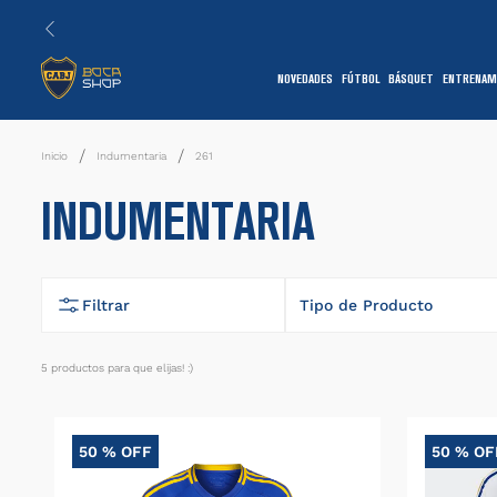
NOVEDADES
FÚTBOL
BÁSQUET
ENTRENAM
1
Indumentaria
261
INDUMENTARIA
Filtrar
Tipo de Producto
Camiseta
5
productos
7
Shorts
50 %
OFF
50 %
OF
1