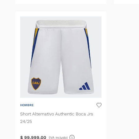
HOMBRE
Short Alternativo Authentic Boca Jrs
24/25
$
99
.
999
,
00
(IVA incluido)