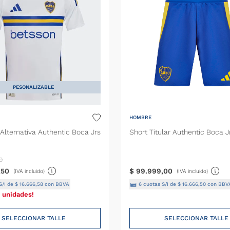
PESONALIZABLE
HOMBRE
Alternativa Authentic Boca Jrs
Short Titular Authentic Boca J
0
,
50
$
99
.
999
,
00
(IVA incluido)
(IVA incluido)
S/I de
$
16
.
666
,
58
con BBVA
6
cuotas S/I de
$
16
.
666
,
50
con BBV
 unidades!
SELECCIONAR TALLE
SELECCIONAR TALLE