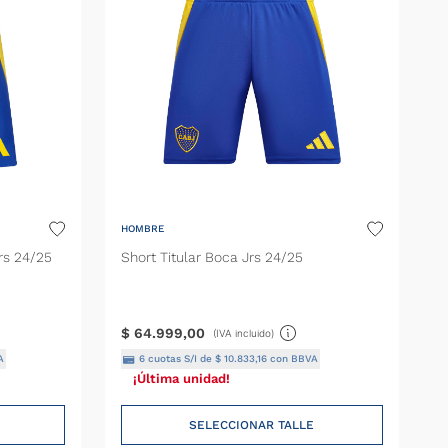
HOMBRE
rs 24/25
Short Titular Boca Jrs 24/25
$
64
.
999
,
00
(IVA incluido)
A
6
cuotas S/I de
$
10
.
833
,
16
con BBVA
¡Última unidad!
SELECCIONAR TALLE