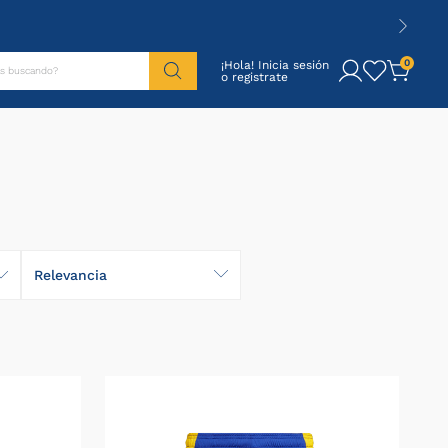
tás buscando?
0
¡Hola! Inicia sesión
Relevancia