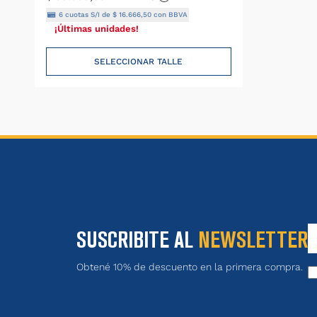
6
cuotas S/I de
$
16
.
666
,
50
con BBVA
¡Últimas unidades!
SELECCIONAR TALLE
SUSCRIBITE AL
NEWSLETTER
Obtené 10% de descuento en la primera compra.