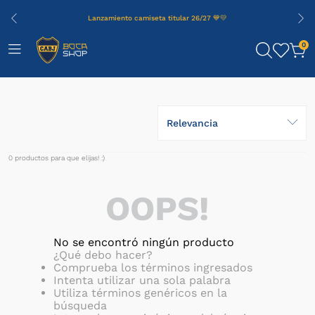
Lanzamiento camiseta titular 26/27 💙💛
0
Relevancia
0
productos
OOPS!
No se encontró ningún producto
¿Qué debo hacer?
Comprueba los términos ingresados
Intenta utilizar una sola palabra
Utiliza términos genéricos en la
búsqueda