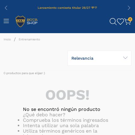
Lanzamiento camiseta titular 26/27 💙💛
0
Entrenamiento
Relevancia
0
productos
OOPS!
No se encontró ningún producto
¿Qué debo hacer?
Comprueba los términos ingresados
Intenta utilizar una sola palabra
Utiliza términos genéricos en la