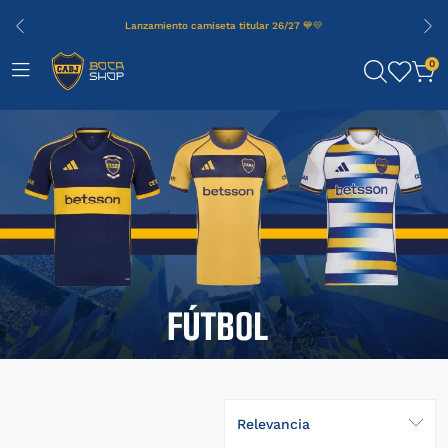
Lanzamiento camiseta titular 26/27 💙💛
0
Relevancia