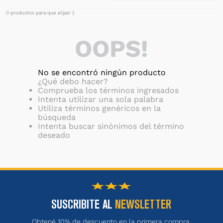
0
productos
OOPS!
No se encontró ningún producto
¿Qué debo hacer?
Comprueba los términos ingresados
Intenta utilizar una sola palabra
Utiliza términos genéricos en la
búsqueda
Intenta buscar sinónimos del término
deseado
SUSCRIBITE AL
NEWSLETTER
Obtené 10% de descuento en la primera compra.