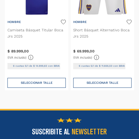
HOMBRE
HOMBRE
Camiseta Básquet Titular Boca
Short Básquet Alternativo Boca
Jrs 2025
Jrs 2025
$
89
.
999
,
00
$
69
.
999
,
00
(IVA incluido)
(IVA incluido)
6
cuotas S/I de
$
14
.
999
,
83
con BBVA
6
cuotas S/I de
$
11
.
666
,
50
con BBVA
SELECCIONAR TALLE
SELECCIONAR TALLE
SUSCRIBITE AL
NEWSLETTER