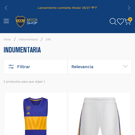
Lanzamiento camiseta titular 26/27 💙💛
0
Indumentaria
245
INDUMENTARIA
Filtrar
Relevancia
2
productos