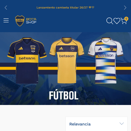
Lanzamiento camiseta titular 26/27 💙💛
0
Relevancia