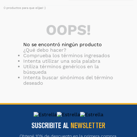
0
productos
OOPS!
No se encontró ningún producto
¿Qué debo hacer?
Comprueba los términos ingresados
Intenta utilizar una sola palabra
Utiliza términos genéricos en la
búsqueda
Intenta buscar sinónimos del término
deseado
SUSCRIBITE AL
NEWSLETTER
Obtené 10% de descuento en la primera compra.