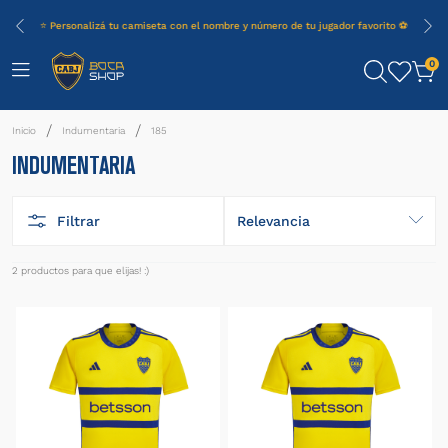
⭐ Personalizá tu camiseta con el nombre y número de tu jugador favorito ⚽
0
Indumentaria
185
INDUMENTARIA
Filtrar
Relevancia
2
productos