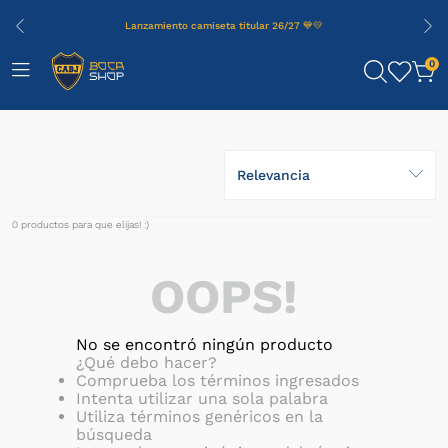
Lanzamiento camiseta titular 26/27 💙💛
0
Relevancia
0
productos
OOPS!
No se encontró ningún producto
¿Qué debo hacer?
Comprueba los términos ingresados
Intenta utilizar una sola palabra
Utiliza términos genéricos en la
búsqueda