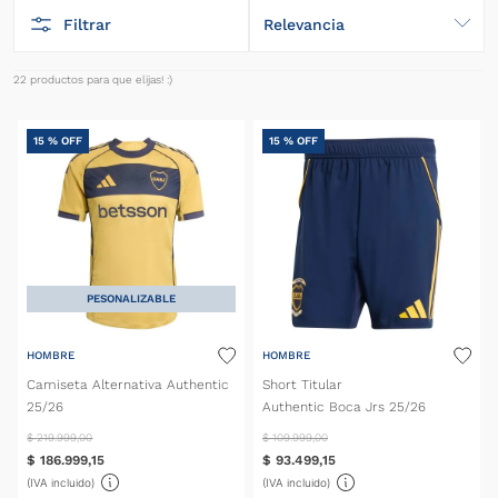
Filtrar
Relevancia
22
productos
15 %
OFF
15 %
OFF
PESONALIZABLE
HOMBRE
HOMBRE
Camiseta Alternativa Authentic
Short Titular
25/26
Authentic Boca Jrs 25/26
$
219
.
999
,
00
$
109
.
999
,
00
$
186
.
999
,
15
$
93
.
499
,
15
(IVA incluido)
(IVA incluido)