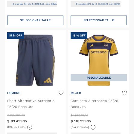
6
cuotas S/I de
$
31
.
166
,
52
con BBVA
6
cuotas S/I de
$
15
.
583
,
19
con BBVA
SELECCIONAR TALLE
SELECCIONAR TALLE
15 %
OFF
15 %
OFF
PESONALIZABLE
HOMBRE
MUJER
Short Alternativo Authentic
Camiseta Alternativa 25/26
25/26 Boca Jrs
Boca Jrs
$
109
.
999
,
00
$
139
.
999
,
00
$
93
.
499
,
15
$
118
.
999
,
15
(IVA incluido)
(IVA incluido)