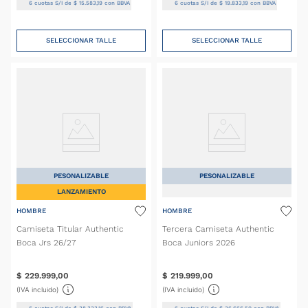
6
cuotas S/I de
$
15
.
583
,
19
con BBVA
6
cuotas S/I de
$
19
.
833
,
19
con BBVA
SELECCIONAR TALLE
SELECCIONAR TALLE
PESONALIZABLE
PESONALIZABLE
LANZAMIENTO
HOMBRE
HOMBRE
Camiseta Titular Authentic
Tercera Camiseta Authentic
Boca Jrs 26/27
Boca Juniors 2026
$
229
.
999
,
00
$
219
.
999
,
00
(IVA incluido)
(IVA incluido)