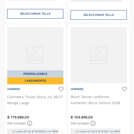
SELECCIONAR TALLE
SELECCIONAR TALLE
PESONALIZABLE
LANZAMIENTO
HOMBRE
HOMBRE
Camiseta Titular Boca Jrs 26/27
Short Tercer Uniforme
Manga Larga
Authentic Boca Juniors 2026
$
179
.
999
,
00
$
109
.
999
,
00
(IVA incluido)
(IVA incluido)
6
cuotas S/I de
$
29
.
999
,
83
con BBVA
6
cuotas S/I de
$
18
.
333
,
16
con BBVA