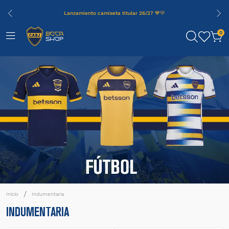
Lanzamiento camiseta titular 26/27 💙💛
0
Indumentaria
INDUMENTARIA