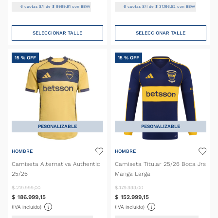
6
cuotas S/I de
$
9999
,
91
con BBVA
6
cuotas S/I de
$
31
.
166
,
52
con BBVA
SELECCIONAR TALLE
SELECCIONAR TALLE
15 %
OFF
15 %
OFF
PESONALIZABLE
PESONALIZABLE
HOMBRE
HOMBRE
Camiseta Alternativa Authentic
Camiseta Titular 25/26 Boca Jrs
25/26
Manga Larga
$
219
.
999
,
00
$
179
.
999
,
00
$
186
.
999
,
15
$
152
.
999
,
15
(IVA incluido)
(IVA incluido)