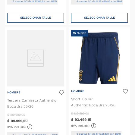
6
cuotas S/I de
$
31
.
166
,
52
con BBVA
6
cuotas S/I de
$
25
.
499
,
85
con BBVA
SELECCIONAR TALLE
SELECCIONAR TALLE
15 %
OFF
HOMBRE
HOMBRE
Short Titular
Tercera Camiseta Authentic
Authentic Boca Jrs 25/26
Boca Jrs 25/26
$
109
.
999
,
00
$
199
.
999
,
00
$
93
.
499
,
15
$
99
.
999
,
50
(IVA incluido)
(IVA incluido)
6
cuotas S/I de
$
15
.
583
,
19
con BBVA