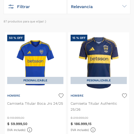
Filtrar
Relevancia
87
productos
50 %
OFF
15 %
OFF
PESONALIZABLE
PESONALIZABLE
HOMBRE
HOMBRE
Camiseta Titular Boca Jrs 24/25
Camiseta Titular Authentic
25/26
$
119
.
999
,
00
$
219
.
999
,
00
$
59
.
999
,
50
$
186
.
999
,
15
(IVA incluido)
(IVA incluido)