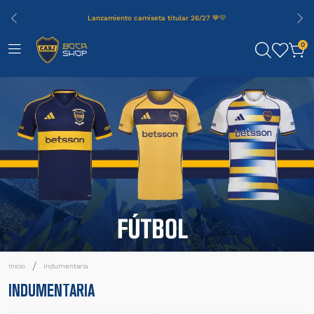
Lanzamiento camiseta titular 26/27 💙💛
0
Indumentaria
INDUMENTARIA