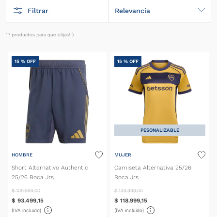
Filtrar
Relevancia
17
productos
15 %
OFF
15 %
OFF
PESONALIZABLE
HOMBRE
MUJER
Short Alternativo Authentic
Camiseta Alternativa 25/26
25/26 Boca Jrs
Boca Jrs
$
109
.
999
,
00
$
139
.
999
,
00
$
93
.
499
,
15
$
118
.
999
,
15
(IVA incluido)
(IVA incluido)