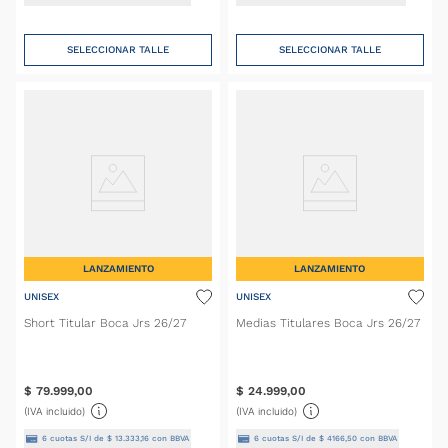
SELECCIONAR TALLE
SELECCIONAR TALLE
LANZAMIENTO
LANZAMIENTO
UNISEX
UNISEX
Short Titular Boca Jrs 26/27
Medias Titulares Boca Jrs 26/27
$
79
.
999
,
00
$
24
.
999
,
00
(IVA incluido)
(IVA incluido)
6
cuotas S/I de
$
13
.
333
,
16
con BBVA
6
cuotas S/I de
$
4166
,
50
con BBVA