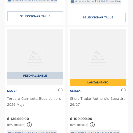
6
cuotas S/I de
$
23
.
333
,
16
con BBVA
6
cuotas S/I de
$
24
.
999
,
83
con BBVA
SELECCIONAR TALLE
SELECCIONAR TALLE
PESONALIZABLE
LANZAMIENTO
MUJER
UNISEX
Tercera Camiseta Boca Juniors
Short Titular Authentic Boca Jrs
2026 Mujer
26/27
$
139
.
999
,
00
$
109
.
999
,
00
(IVA incluido)
(IVA incluido)
6
cuotas S/I de
$
23
.
333
,
16
con BBVA
6
cuotas S/I de
$
18
.
333
,
16
con BBVA