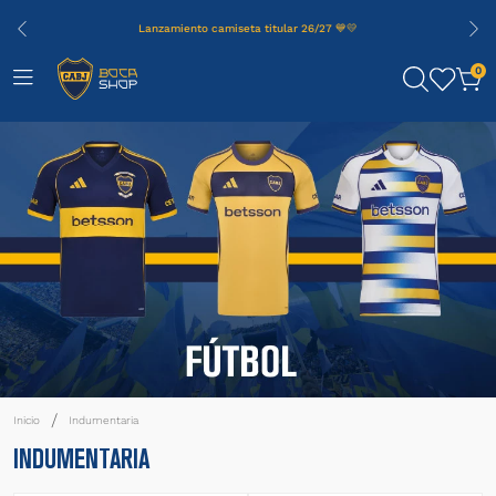
Lanzamiento camiseta titular 26/27 💙💛
0
Indumentaria
INDUMENTARIA