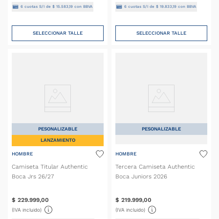
6
cuotas S/I de
$
15
.
583
,
19
con BBVA
6
cuotas S/I de
$
19
.
833
,
19
con BBVA
SELECCIONAR TALLE
SELECCIONAR TALLE
PESONALIZABLE
PESONALIZABLE
LANZAMIENTO
HOMBRE
HOMBRE
Camiseta Titular Authentic
Tercera Camiseta Authentic
Boca Jrs 26/27
Boca Juniors 2026
$
229
.
999
,
00
$
219
.
999
,
00
(IVA incluido)
(IVA incluido)