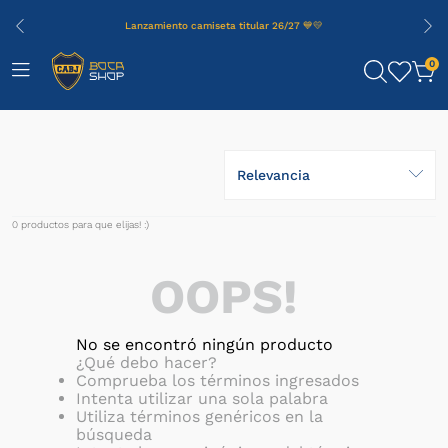
Lanzamiento camiseta titular 26/27 💙💛
0
Relevancia
0
productos
OOPS!
No se encontró ningún producto
¿Qué debo hacer?
Comprueba los términos ingresados
Intenta utilizar una sola palabra
Utiliza términos genéricos en la
búsqueda