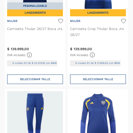
PESONALIZABLE
LANZAMIENTO
LANZAMIENTO
MUJER
MUJER
Camiseta Titular 26/27 Boca Jrs
Camiseta Crop Titular Boca Jrs
26/27
$
139
.
999
,
00
$
129
.
999
,
00
(IVA incluido)
(IVA incluido)
6
cuotas S/I de
$
23
.
333
,
16
con BBVA
6
cuotas S/I de
$
21
.
666
,
50
con BBVA
SELECCIONAR TALLE
SELECCIONAR TALLE