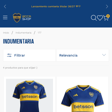
Lanzamiento camiseta titular 26/27 💙💛
0
Indumentaria
177
INDUMENTARIA
Filtrar
Relevancia
4
productos