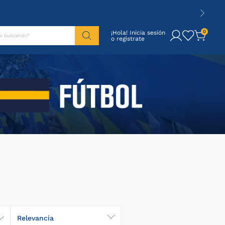
tás buscando?
0
¡Hola! Inicia sesión
Relevancia