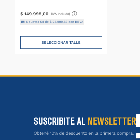
$
149
.
999
,
00
(IVA incluido)
6
cuotas S/I de
$
24
.
999
,
83
con BBVA
SELECCIONAR TALLE
SUSCRIBITE AL
NEWSLETTER
Obtené 10% de descuento en la primera compra.