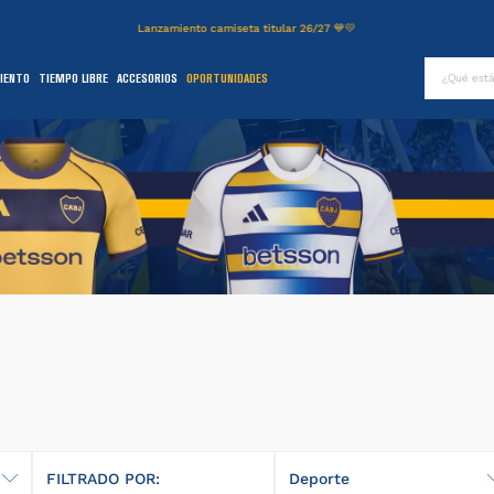
Lanzamiento camiseta titular 26/27 💙💛
¿Qué es
IENTO
TIEMPO LIBRE
ACCESORIOS
OPORTUNIDADES
TÉRMINOS MÁS BUSCADOS
.
authentic
2
.
entrenamiento
3
.
stadium
4
.
campera
5
.
camiseta
6
.
básquet
.
pantalon
8
.
short
9
.
niños
FILTRADO POR:
Deporte
0
.
buzo